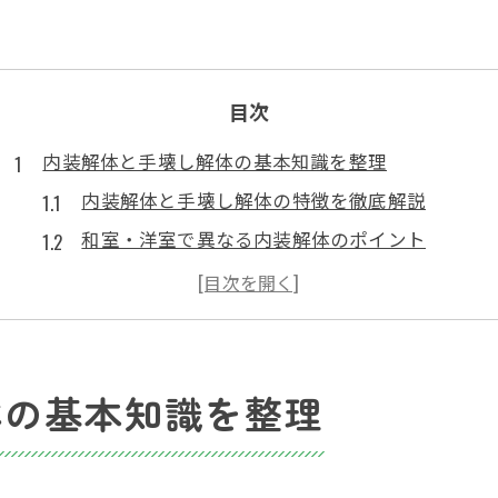
目次
内装解体と手壊し解体の基本知識を整理
内装解体と手壊し解体の特徴を徹底解説
和室・洋室で異なる内装解体のポイント
手壊し解体が選ばれる現場条件と相場感
内装解体工事の流れと注意すべき点
相場の違いを生む要素と実際の判断基準
和室や洋室それぞれの解体相場を比較
体の基本知識を整理
和室の内装解体で注意したい費用項目
洋室の内装解体相場は何が基準になる？