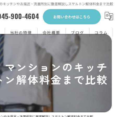
のキッチンやお風呂・洗面所別に徹底解説しスケルトン解体料金まで比較
045-900-4604
お問い合わせはこちら
当社の特徴
会社概要
ブログ
コラム
生前整理
・マンションのキッチ
不用品回収
トン解体料金まで比較
買取り
粗大ゴミ
片付け
チンやお風呂・洗面所別に徹底解説しスケルトン解体料金まで比較