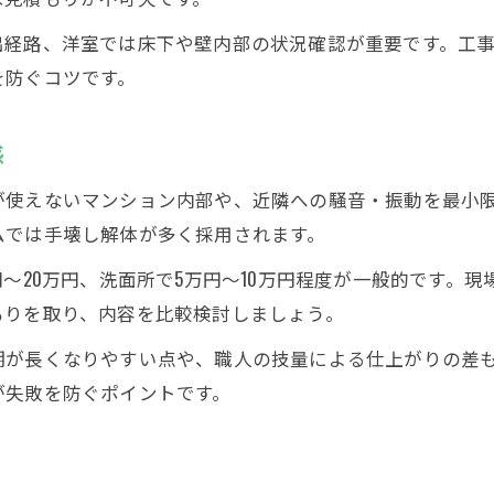
内装解体見積もりのやり方と水回り特有の項目
出経路、洋室では床下や壁内部の状況確認が重要です。工
搬出経路が解体相場に与える影響とは
を防ぐコツです。
見積もりや単価表を活用した費用の見極め方
内装解体見積書のチェックポイント解説
感
内装解体工事単価表の見方と比較方法
が使えないマンション内部や、近隣への騒音・振動を最小
和室・洋室解体費用の妥当性を判断するコツ
ムでは手壊し解体が多く採用されます。
手壊し解体かスケルトンか選ぶ基準とは
円～20万円、洗面所で5万円～10万円程度が一般的です。
単価表と平米単価から相場を把握する方法
もりを取り、内容を比較検討しましょう。
スケルトン解体の料金相場と判断のポイント
期が長くなりやすい点や、職人の技量による仕上がりの差
スケルトン解体に必要な内装解体の基礎知識
が失敗を防ぐポイントです。
手壊し解体とスケルトン解体の料金比較
和室・洋室別スケルトン解体の費用感覚
マンションスケルトン解体の坪単価目安