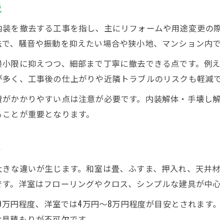
手壊し解体が和室と洋室で異なる理由
説
内装解体の単価表と和室・洋室の違い
内装を撤去する工事を指し、主にリフォームや用途変更の
和室・洋室それぞれの施工例と相場分析
法で、騒音や振動を抑えたい場合や狭小地、マンション内
マンションにおける内装解体の費用構造
最小限に抑えつつ、細部まで丁寧に撤去できる点です。例
マンション内装解体の相場を構成する要素
が多く、工事後の仕上がりや近隣トラブルのリスクも軽減
手壊し解体が求められるマンション条件
費がかかりやすい点は注意が必要です。内装解体・手壊し
和室・洋室混在時の費用計算ポイント
ることが重要となります。
内装解体工事単価表から見える費用傾向
搬出条件と追加費用の発生しやすい事例
ト
キッチン・浴室解体時の注意点と料金傾向
大きな違いが生じます。和室は畳、ふすま、押入れ、天井
キッチン内装解体の費用相場と注意事項
です。洋室はフローリングやクロス、シンプルな建具が中
お風呂や洗面所の手壊し解体ポイント
10万円程度、洋室では4万円～8万円程度が目安とされま
水回り解体と和室・洋室との費用差比較
な見積もりが不可欠です。