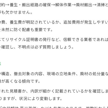
契約→養生・搬出経路の確保→解体作業→廃材搬出→清掃
スケルトン解体を選ぶ際の注意点と判断基準
拶も欠かせません。
分費、養生費が明記されているか、追加費用が発生しやす
を未然に防ぐ配慮も重要です。
じてリサイクル証明書の発行など、信頼できる業者であれ
り確認し、不明点は必ず質問しましょう。
準
や構造、撤去対象の内容、現場の立地条件、廃材の処分量
用が高くなる傾向です。
された見積書か、内訳が細かく記載されているかを確認し
なりますが、状況により変動します。