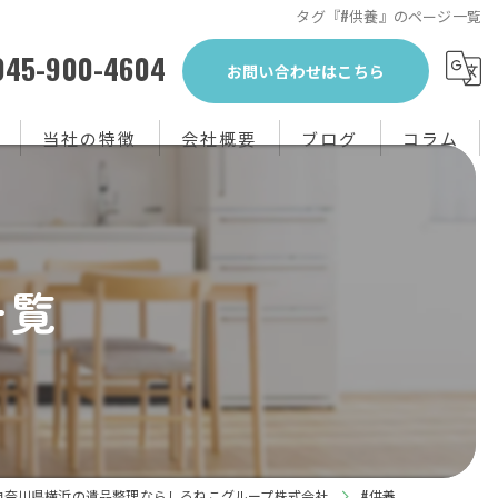
タグ『#供養』のページ一覧
045-900-4604
お問い合わせはこちら
当社の特徴
会社概要
ブログ
コラム
生前整理
不用品回収
一覧
買取り
粗大ゴミ
片付け
神奈川県横浜の遺品整理ならしろねこグループ株式会社
#供養