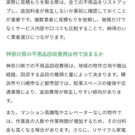
実際に見積もりを取る際は、全ての不用品をリストアッ
間取り別の回収料金相場を比較する
プし、追加料金が発生しないか事前に確認しておくこと
遺品整理や残置物回収の実例紹介
が重要です。複数業者に見積もりを依頼し、価格だけで
なくサービス内容や口コミも比較することで、納得のい
費用の内訳と請求内容のチェック方法
く業者選びにつながります。
納得できる業者選びと料金の見抜き方
不用品回収で失敗しない業者選びのコツ
神奈川県の不用品回収費用は何で決まるか
納得できる料金を見抜くポイント解説
神奈川県での不用品回収費用は、地域の物件立地や搬出
見積もり比較と口コミ活用の方法
経路、回収する品目の種類と量によって決まります。横
優良業者の特徴と選定基準を知る
浜市や川崎市など都市部では、駐車スペースの確保や交
神奈川県で安心できる業者選びの秘訣
通事情により、追加費用が発生しやすい傾向がありま
安心して頼める正しい相場の見極め術
す。
不用品回収で安心できる相場の調べ方
また、マンション高層階やエレベーターなしの物件で
適正価格で依頼するための見極め術
は、作業員の人数や作業時間が増加するため、その分料
不用品回収の相場比較で損をしない方法
金も高くなる場合があります。さらに、リサイクル家電