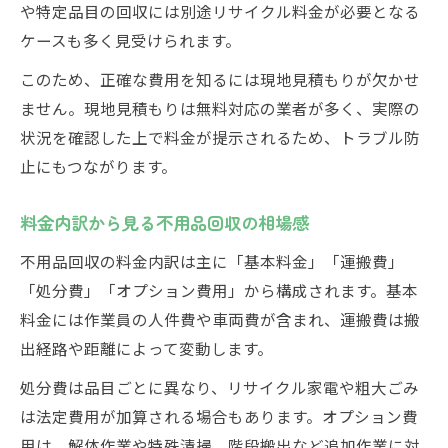
料金表や相場情報の正しい見方を解説
や特定品目の回収には別途リサイクル料金が必要となる
ケースも多く見受けられます。
トラブル回避のための相場把握ポイント
このため、正確な費用を知るには現地見積もりが欠かせ
ません。現地見積もりは無料対応の業者が多く、実際の
状況を確認した上で料金が提示されるため、トラブル防
止にもつながります。
料金内訳から見る不用品回収の相場感
不用品回収の料金内訳は主に「基本料金」「運搬費」
「処分費」「オプション費用」から構成されます。基本
料金には作業員の人件費や車両費が含まれ、運搬費は搬
出経路や距離によって変動します。
処分費は品目ごとに異なり、リサイクル家電や粗大ごみ
は法定費用が加算される場合もあります。オプション費
用は、解体作業や特殊清掃、階段搬出など追加作業に対