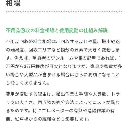
相場
残置物回収で費用が変動する要因とは
不用品回収の費用が高くなるポイント解説
部屋の広さやゴミ量で変わる費用相場
不用品回収の料金相場と費用変動の仕組み解説
搬出経路や立地条件が価格に与える影響
不用品回収の料金相場は、回収する品目や量、搬出経路
残置物の状態別に見る料金相場の違い
の難易度、回収エリアなど複数の要素で大きく変動しま
不用品回収費が高くなる理由とは何か
す。例えば、単身者のワンルームや1Kの部屋であれば、1
不用品回収費が高騰する主な理由を解説
万円から3万円程度が目安となりますが、家具や家電が多
追加料金が発生する典型的なケースとは
い場合や大型品が含まれる場合はさらに高額になること
特殊作業やオプションによる費用増加
も珍しくありません。
見積もり時に注意したい料金の内訳
費用が変動する理由は、搬出作業の手間や人員数、トラ
人件費や車両費が費用に与える影響
ックの大きさ、回収物の処分方法によってコストが異な
実例で学ぶ神奈川県の回収費用の目安
るためです。特にエレベーターの有無や階段作業の有
不用品回収の実例から見る費用目安
無、駐車場からの距離なども影響します。
神奈川県で実際にかかった料金事例