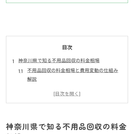
目次
神奈川県で知る不用品回収の料金相場
不用品回収の料金相場と費用変動の仕組み
解説
神奈川県の不用品回収費用は何で決まるか
料金内訳から見る不用品回収の相場感
遺品整理や残置物回収時の価格目安を知る
適正価格で不用品回収を依頼するコツ
神奈川県で知る不用品回収の料金
残置物回収の費用変動ポイントまとめ