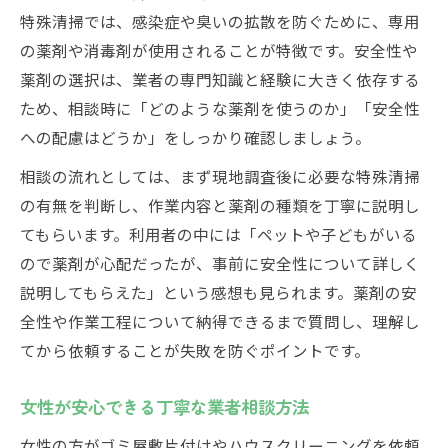
薬剤の種類を理解して安心な暮らしへ
特殊清掃では、感染症や臭いの拡散を防ぐために、専用
ゴミ屋敷清掃で叶う丁寧な住まい改善術
の薬剤や消毒剤が使用されることが特徴です。安全性や
薬剤の選択は、業者の専門知識と経験に大きく依存する
口コミで分かる丁寧な片付け業者の見極め方
ため、相談時に「どのような薬剤を使うのか」「安全性
口コミで選ぶ丁寧な特殊清掃業者の特徴
への配慮はどうか」をしっかり確認しましょう。
薬剤や安全性に関する口コミポイント解説
相談の流れとしては、まず現地調査後に必要な特殊清掃
丁寧な対応が評判の片付け業者の見抜き方
の有無を判断し、作業内容と薬剤の種類を丁寧に説明し
口コミで比較する薬剤の種類と安全管理
てもらいます。利用者の中には「ペットや子どもがいる
安心と丁寧さが伝わる業者選びの口コミ術
ので薬剤が心配だったが、事前に安全性について詳しく
説明してもらえた」という感想も見られます。薬剤の安
全性や作業工程について納得できるまで質問し、理解し
てから依頼することが失敗を防ぐポイントです。
女性が安心できる丁寧な業者相談方法
女性の方がゴミ屋敷片付けやハウスクリーニングを依頼