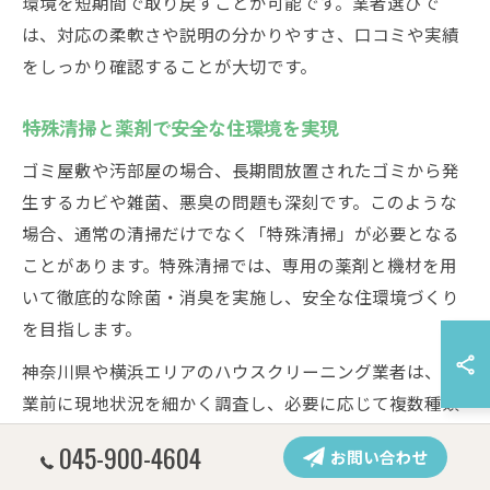
環境を短期間で取り戻すことが可能です。業者選びで
は、対応の柔軟さや説明の分かりやすさ、口コミや実績
をしっかり確認することが大切です。
特殊清掃と薬剤で安全な住環境を実現
ゴミ屋敷や汚部屋の場合、長期間放置されたゴミから発
生するカビや雑菌、悪臭の問題も深刻です。このような
場合、通常の清掃だけでなく「特殊清掃」が必要となる
ことがあります。特殊清掃では、専用の薬剤と機材を用
いて徹底的な除菌・消臭を実施し、安全な住環境づくり
を目指します。
神奈川県や横浜エリアのハウスクリーニング業者は、作
業前に現地状況を細かく調査し、必要に応じて複数種類
の薬剤を使い分けます。例えば、細菌やウイルスに強い
045-900-4604
お問い合わせ
消毒薬、カビ用の専用洗浄剤、臭い成分を分解する消臭