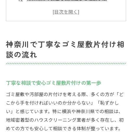
女性が安心できる丁寧な業者相談方法
薬剤の種類と安全性を知る相談ポイント
ゴミ屋敷片付けの流れと見積もりの注意点
安心できる女性向け業者選びと特殊清掃の安全
神奈川で丁寧なゴミ屋敷片付け相
性
談の流れ
女性に安心な丁寧対応業者の見極め方
特殊清掃の薬剤や安全面を徹底解説
おすすめ業者の丁寧さと口コミ比較
丁寧な相談で安心ゴミ屋敷片付けの第一歩
薬剤の種類ごとに異なる安全対策とは
ゴミ屋敷や汚部屋の片付けを考える際、多くの方が「ど
ゴミ屋敷清掃で重要な丁寧さと安全性
こから手を付ければいいのか分からない」「恥ずかし
片付け費用の相場と負担を減らす工夫を探る
い」と感じています。特に横浜や神奈川県での相談は、
ゴミ屋敷片付け費用の相場と節約術
地域密着型のハウスクリーニング業者が多く存在し、初
特殊清掃の薬剤コストと安全性比較
めての方でも安心して相談できる体制が整っています。