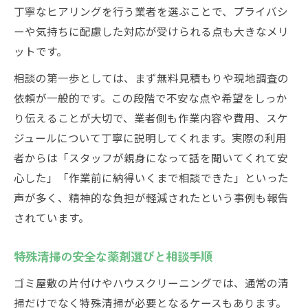
丁寧な業者選びで費用負担を軽減する方法
丁寧なヒアリングを行う業者を選ぶことで、プライバシ
片付け費用を抑える工夫と相談ポイント
ーや気持ちに配慮した対応が受けられる点も大きなメリ
相場を知って賢くゴミ屋敷片付けを依頼
ットです。
薬剤の種類や作業内容から学ぶゴミ屋敷清掃
相談の第一歩としては、まず無料見積もりや現地調査の
特殊清掃で使われる薬剤の種類と特徴
依頼が一般的です。この段階で不安な点や希望をしっか
安全性重視の薬剤選びと丁寧な作業内容
り伝えることが大切で、業者側も作業内容や費用、スケ
ジュールについて丁寧に説明してくれます。実際の利用
ゴミ屋敷片付けに必要な薬剤知識を解説
者からは「スタッフが親身になって話を聞いてくれて安
ハウスクリーニングでの薬剤の役割と選択
心した」「作業前に納得いくまで相談できた」といった
薬剤の種類による安全性と注意点を学ぶ
声が多く、精神的な負担が軽減されたという事例も報告
ハウスクリーニングで快適生活を取り戻す秘訣
されています。
ハウスクリーニングで丁寧な快適空間づく
り
特殊清掃の安全な薬剤選びと相談手順
特殊清掃と薬剤で安全な住環境を実現
ゴミ屋敷の片付けやハウスクリーニングでは、通常の清
丁寧な片付けで快適生活を取り戻す方法
掃だけでなく特殊清掃が必要となるケースもあります。