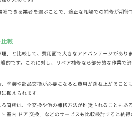
リペア補修でありがちな相場誤解とその回避法
、信頼できる業者を選ぶことで、適正な相場での補修が期待
納得のリペア補修で叶える賢いドア修理選び
リペア補修で賢く選ぶドア凹み補修の相場活用法
価格相場を見極めて納得できるドア修理を選ぶ方法
を比較
リペア補修の相場を比較検討する際のポイント
修理」と比較して、費用面で大きなアドバンテージがあり
納得のリペア補修業者選びで失敗しないコツ
一般的です。これに対し、リペア補修なら部分的な作業で済
価格相場を重視したドア凹み補修の賢い依頼法
補修依頼前に知りたいドア凹み相場の基礎知識
合、塗装や部品交換が必要になると費用が跳ね上がること
リペア補修依頼前に押さえたい価格相場の基本
限に抑えられます。
ドア凹み補修でよくある価格相場の疑問を解決
れる箇所は、全交換や他の補修方法が推奨されることもあ
リペア補修とドア凹み補修の相場基準を解説
ット 室内 ドア 交換」などのサービスも比較検討すると納
補修前に知るべきリペア補修の価格目安
ドア凹み補修の相場を正確に調べるポイント