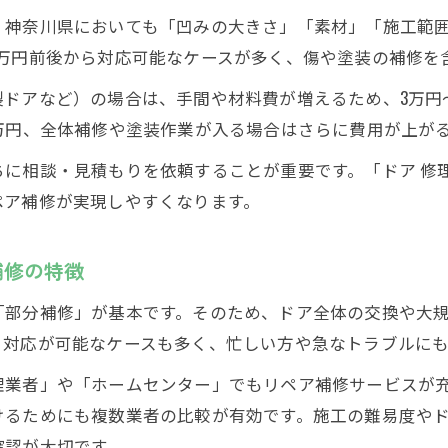
補修価格が変動するリペア補修の見積もり要素とは
、神奈川県においても「凹みの大きさ」「素材」「施工範
リペア補修の見積もりで失敗しない価格交渉ポイン
万円前後から対応可能なケースが多く、傷や塗装の補修を
補修費用を抑える実践的なリペア補修方法
ドアなど）の場合は、手間や材料費が増えるため、3万円
リペア補修でドア凹み補修費用を安く抑える工夫
万円、全体補修や塗装作業が入る場合はさらに費用が上が
価格相場を踏まえた効果的なリペア補修実践法
に相談・見積もりを依頼することが重要です。「ドア 修
自分でできるリペア補修と価格相場の違い
ペア補修が実現しやすくなります。
リペア補修でコストを抑えるための業者選びのコツ
価格相場を意識した失敗しないドア凹み補修手順
補修の特徴
ドア凹み補修における価格相場の落とし穴とは
「部分補修」が基本です。そのため、ドア全体の交換や大
リペア補修で見落としがちな価格相場の注意点
日対応が可能なケースも多く、忙しい方や急なトラブルに
ドア凹み補修の相場で起きやすいトラブル事例
理業者」や「ホームセンター」でもリペア補修サービスが
リペア補修の価格相場に潜む追加費用のリスク
けるためにも複数業者の比較が有効です。施工の難易度や
価格相場だけで業者選びをすると失敗する理由
確認が大切です。