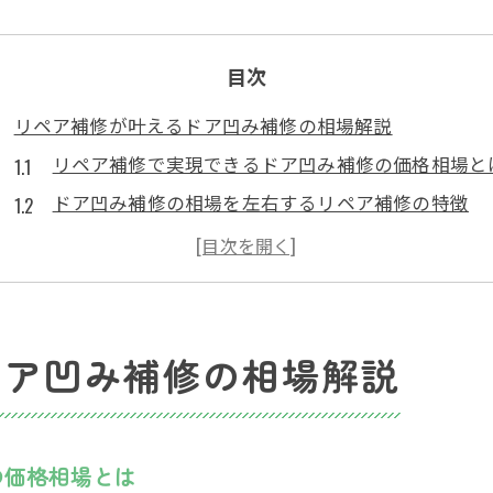
目次
リペア補修が叶えるドア凹み補修の相場解説
リペア補修で実現できるドア凹み補修の価格相場と
ドア凹み補修の相場を左右するリペア補修の特徴
リペア補修と他の補修方法の価格相場を比較
ドア凹み補修でリペア補修が選ばれる理由と相場感
価格相場から見るリペア補修のメリットと選び方
ドア凹み補修価格の見積もりポイント徹底解明
ドア凹み補修の相場解説
リペア補修で知っておきたいドア凹み見積もりのコ
ドア凹み補修の価格相場と見積もり時の注意点
見積もりで差が出るリペア補修の相場把握ポイント
の価格相場とは