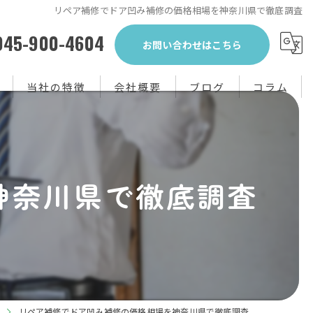
リペア補修でドア凹み補修の価格相場を神奈川県で徹底調査
045-900-4604
お問い合わせはこちら
当社の特徴
会社概要
ブログ
コラム
生前整理
不用品回収
神奈川県で徹底調査
買取り
粗大ゴミ
片付け
リペア補修でドア凹み補修の価格相場を神奈川県で徹底調査