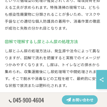
といった循環型の処理が推奨されており、環境負荷を抑
える工夫が求められます。特殊清掃の現場では、どちら
も感染性廃棄物に分類されることが多いため、マスクや
手袋などの適切な個人防護具の着用や、消毒作業の徹底
が成功と失敗の分かれ目となります。
図解で理解するし尿とふん尿の処理方法
し尿とふん尿の処理方法は、発生源や法令によって異な
りますが、図解で流れを把握すると実務でのイメージが
つかみやすくなります。し尿は、トイレなどの排水から
集められ、収集運搬後にし尿処理場で中間処理されま
す。そこで脱水や消毒などの工程を経て、最終的に安全
な状態で放流または肥料化されます。
ふん尿の場合は、畜舎から集めた後、発酵や堆肥化のプ
045-900-4604
お問い合わせ
ロセスを経て農地へ還元されることが一般的です。特殊