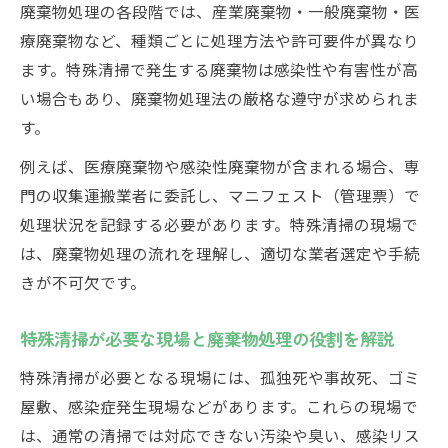
廃棄物処理の各段階では、産業廃棄物・一般廃棄物・医
特殊清掃現場で活きる廃棄物処理法3原則の
療廃棄物など、種類ごとに処理方法や許可要件が異なり
コツ
ます。特殊清掃で発生する廃棄物は感染性や有害性が高
廃棄物処理の現場で求められる法令遵守の
い場合もあり、廃棄物処理法の厳格な遵守が求められま
重要性
す。
し尿とふん尿の違いを図解でわかりやすく
例えば、医療廃棄物や感染性廃棄物が含まれる場合、専
し尿とふん尿の定義を特殊清掃視点で整理
門の収集運搬業者に委託し、マニフェスト（管理票）で
廃棄物処理におけるし尿とふん尿の取り扱
処理状況を記録する必要があります。特殊清掃の現場で
い
は、廃棄物処理の流れを理解し、適切な業者選定や手続
図解で理解するし尿とふん尿の処理方法
きが不可欠です。
特殊清掃現場でのし尿・ふん尿廃棄物の注
意点
特殊清掃が必要な現場と廃棄物処理の役割を解説
廃棄物処理法で定めるし尿とふん尿の違い
特殊清掃が必要となる現場には、孤独死や事故死、ゴミ
資格や許可が必要な廃棄物処理のポイント
屋敷、感染症発生現場などがあります。これらの現場で
廃棄物処理と特殊清掃で必要な資格の種類
は、通常の清掃では対応できない汚染や臭い、感染リス