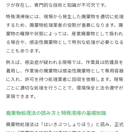
クが存在し、専門的な技術と知識が不可欠です。
廃棄物処理許可取得と特殊清掃業務の関係
性
特殊清掃後には、現場から発生した廃棄物を適切に処理
特殊清掃従事者が押さえるべき資格要件
するため、廃棄物処理業者の役割が重要になります。廃
廃棄物処理場で求められる許可と特殊清掃
棄物の種類や状態によっては、産業廃棄物として扱われ
知識
る場合や、感染性廃棄物として特別な処理が必要となる
こともあります。
廃棄物処理の資格取得と実務適用のポイン
ト
例えば、感染症が疑われる現場では、作業員は防護具を
着用し、作業後の廃棄物は感染性廃棄物として専用容器
に入れ、許可を持つ処理業者に回収を依頼します。現場
ごとに適切な処理を行うことで、環境保全と法令遵守が
実現できます。
廃棄物処理法の読み方と特殊清掃の基礎知識
廃棄物処理法は「はいきぶつしょりほう」と読み、正式