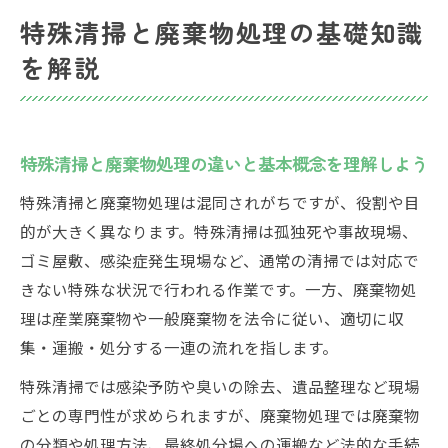
特殊清掃と廃棄物処理の基礎知識
廃棄物処理法の読み方と特殊清掃の基礎知
識
を解説
廃棄物処理料金と特殊清掃の関係性を把握
する
初心者が押さえるべき廃棄物処理の流れ
特殊清掃と廃棄物処理の違いと基本概念を理解しよう
廃棄物処理の流れと特殊清掃の初歩をわか
特殊清掃と廃棄物処理は混同されがちですが、役割や目
りやすく
的が大きく異なります。特殊清掃は孤独死や事故現場、
特殊清掃と廃棄物処理の収集運搬工程を解
ゴミ屋敷、感染症発生現場など、通常の清掃では対応で
説
きない特殊な状況で行われる作業です。一方、廃棄物処
廃棄物の中間処理と特殊清掃のポイント
理は産業廃棄物や一般廃棄物を法令に従い、適切に収
最終処分に至る廃棄物処理の全体像をつか
集・運搬・処分する一連の流れを指します。
む
特殊清掃では感染予防や臭いの除去、遺品整理など現場
廃棄物処理量や許可の基礎を初心者向けに
ごとの専門性が求められますが、廃棄物処理では廃棄物
解説
の分類や処理方法、最終処分場への運搬など法的な手続