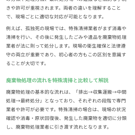
特殊清掃現場から学ぶ安全な処理方法
きや許可が重視されます。両者の違いを理解すること
特殊清掃現場で守るべき廃棄物処理の安全
で、現場ごとに適切な対応が可能となります。
対策
例えば、孤独死の現場では、特殊清掃業者がまず消毒や
廃棄物処理と特殊清掃の衛生基準を正しく
清掃を行い、その後に発生したごみや遺品を廃棄物処理
理解
業者が法に則って処分します。現場の衛生確保と法律遵
特殊清掃における飛散や悪臭防止の実践例
守の両立が重要であり、初心者の方もこの区別を意識す
ることが大切です。
産業廃棄物やし尿処理の現場での注意点
特殊清掃現場に適した作業手順と法令遵守
廃棄物処理の流れを特殊清掃と比較して解説
廃棄物処理法の3原則を実務で活かすコツ
廃棄物処理の基本的な流れは、「排出→収集運搬→中間
廃棄物処理法3原則と特殊清掃の関連性を解
処理→最終処分」となっており、それぞれの段階で専門
説
業者や許可が必要です。特殊清掃の場合は、現場の状況
安全化・安定化・減量化の原則と特殊清掃
確認や消毒・原状回復後、発生した廃棄物を適切に分類
実践
し、廃棄物処理業者に引き渡す流れとなります。
廃棄物処理の実務で3原則をどう活かすか