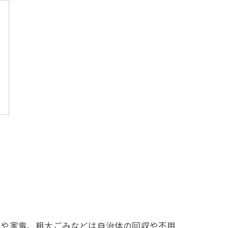
具や家電、粗大ごみなどは自治体の回収や不用