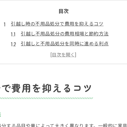
目次
引越し時の不用品処分で費用を抑えるコツ
引越し不用品処分の費用相場と節約方法
引越しと不用品処分を同時に進める利点
家具・家電の引越し処分費用を比較検討
引越し不用品回収業者選びのチェックポイント
無料や安い引越し不用品処分の活用術
スムーズな引越しと不要品整理の進め方
分で費用を抑えるコツ
引越し前の不用品整理スケジュール術
引越しと不用品回収のタイミング最適化
家具や家電の引越し処分手順を徹底解説
法
引越しで出る不用品を効率よく分別する方法
処分する品目や量によって大きく異なります。一般的に家