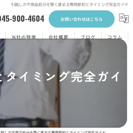
引越しの不用品処分を賢く進める費用節約とタイミング完全ガイド
045-900-4604
お問い合わせはこちら
当社の特徴
会社概要
ブログ
コラム
生前整理
とタイミング完全ガイ
不用品回収
買取り
粗大ゴミ
片付け
引越しの不用品処分を賢く進める費用節約とタイミング完全ガイド