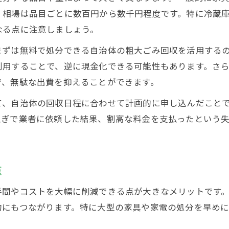
引越し不用品処分を迅速に進める実践例
、相場は品目ごとに数百円から数千円程度です。特に冷蔵
家具や家電も安心の不用品処分方法とは
なる点に注意しましょう。
引越しの家具・家電不用品処分の基礎知識
まずは無料で処分できる自治体の粗大ごみ回収を活用する
家電リサイクル法に対応した引越し処分法
利用することで、逆に現金化できる可能性もあります。さ
で、無駄な出費を抑えることができます。
大型家具も安心の引越し不用品処分手順
引越しで家電を安全に処分するポイント
て、自治体の回収日程に合わせて計画的に申し込んだこと
家具・家電の無料引越し処分は可能か
急ぎで業者に依頼した結果、割高な料金を支払ったという
安く抑える引越し不用品処分の選び方
引越し不用品処分を安く済ませる方法とは
点
引越し業者の不用品回収サービスの比較
不用品回収と引越し同時利用のメリット
手間やコストを大幅に削減できる点が大きなメリットです
約にもつながります。特に大型の家具や家電の処分を早め
家具・家電の引越し処分が安い業者の特徴
引越し不用品処分の費用を節約するコツ