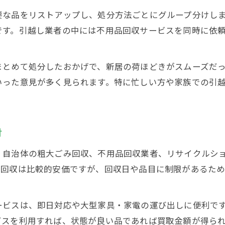
ベッドなど大型家具を賢く処分する手順
要な品をリストアップし、処分方法ごとにグループ分けし
です。引越し業者の中には不用品回収サービスを同時に依
引越しでベッド処分を成功させる流れ
大型家具の引越し不用品処分の注意点
まとめて処分したおかげで、新居の荷ほどきがスムーズだ
引越し不用品処分で粗大ゴミを活用する方法
いった意見が多く見られます。特に忙しい方や家族での引
家具回収と引越しを同時進行する実践術
ベッド処分時の引越し業者相談ポイント
無料でできる引越し不用品処分の方法
討
引越し不用品処分を無料にする活用術
、自治体の粗大ごみ回収、不用品回収業者、リサイクルシ
家具家電の無料引越し処分はどこまで可能か
の回収は比較的安価ですが、回収日や品目に制限があるた
引越しと不用品回収の無料サービス徹底解説
自治体を活用した引越し不用品無料処分法
ービスは、即日対応や大型家具・家電の運び出しに便利で
無料で安心な引越し不用品回収業者の選び方
ビスを利用すれば、状態が良い品であれば買取金額が得ら