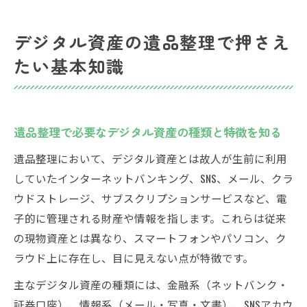
手順
デジタル資産の遺品整理で押さえ
デジタル遺品の存在を早期に把握する重要
性
たい基本知識
遺品整理士が実践するデジタル資産の調べ
方とは
パスワード解除が必要な場面に備える方法
遺品整理で必要なデジタル資産の種類と特徴を知る
遺品整理で直面するパスワード解除の現実
遺品整理において、デジタル資産とは故人が生前に利用
とは
していたインターネットバンキング、SNS、メール、クラ
デジタル遺品のパスワード解除時に取るべ
ウドストレージ、サブスクリプションサービスなど、電
き行動
子的に管理される財産や情報を指します。これらは従来
パスワード不明な遺品整理で役立つ事前対
の現物資産とは異なり、スマートフォンやパソコン、ク
策
ラウド上に存在し、目に見えない点が特徴です。
遺品整理時に安全なパスワード管理を実践
主なデジタル資産の種類には、金融系（ネットバンク・
する
証券口座）、情報系（メール・写真・文書）、SNSアカウ