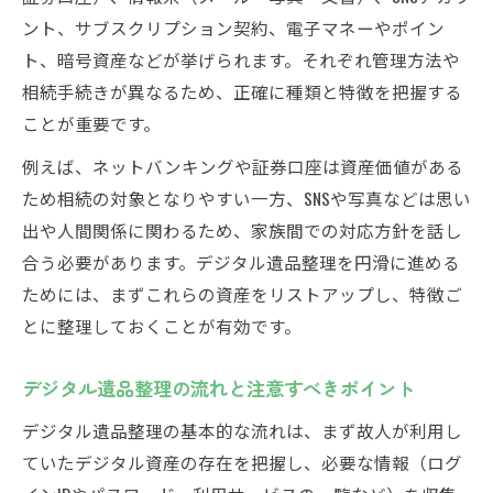
デジタル資産のパスワード情報の調査方法
ント、サブスクリプション契約、電子マネーやポイン
アカウントやデータ整理の始め方を徹底解説
ト、暗号資産などが挙げられます。それぞれ管理方法や
遺品整理で必要なアカウント情報の洗い出
相続手続きが異なるため、正確に種類と特徴を把握する
し手順
ことが重要です。
デジタル資産のデータ整理を安全に進める
例えば、ネットバンキングや証券口座は資産価値がある
秘訣
ため相続の対象となりやすい一方、SNSや写真などは思い
遺品整理時のアカウント削除と解約のポイ
出や人間関係に関わるため、家族間での対応方針を話し
ント
合う必要があります。デジタル遺品整理を円滑に進める
ためには、まずこれらの資産をリストアップし、特徴ご
データ整理で起こり得るトラブルへの備え
とに整理しておくことが有効です。
方
デジタル遺品整理業者を活用する際の注意
デジタル遺品整理の流れと注意すべきポイント
点
デジタル遺品整理の基本的な流れは、まず故人が利用し
もし遺産としてデジタルデータが残されたら
ていたデジタル資産の存在を把握し、必要な情報（ログ
遺品整理でデジタルデータが遺産になる場