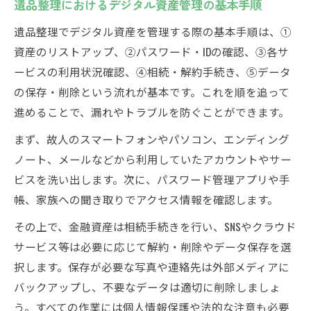
遺品整理におけるデジタル資産管理の基本手順
デジタル資産の事前管理でトラブルを予防
遺品整理でデジタル資産を管理する際の基本手順は、①
する
資産のリストアップ、②パスワード・IDの確認、③各サ
遺品整理で重要なデジタルデータの保護法
ービスの利用状況確認、④相続・解約手続き、⑤データ
とは
の保存・削除という流れが基本です。これを順を追って
相続で迷わないデジタル遺品の扱い方とは
進めることで、漏れやトラブルを防ぐことができます。
遺品整理でデジタル遺産をスムーズに相続
まず、故人のスマートフォンやパソコン、エンディング
する方法
ノート、メールなどから利用していたアカウントやサー
デジタル資産の相続手続きで確認すべき事
ビスを洗い出します。次に、パスワード管理アプリや手
項
帳、家族への聞き取りでアクセス情報を確認します。
遺品整理士が教えるデジタル遺品の相続手
その上で、金融資産は相続手続きを行い、SNSやクラウド
順
サービス等は必要に応じて解約・削除やデータ保存を選
相続時にデジタル資産で起こりやすいトラ
択します。保存が必要な写真や連絡先は外部メディアに
ブル例
バックアップし、不要なデータは適切に削除しましょ
デジタル遺品整理と相続税の基礎知識を解
う。すべての作業には個人情報保護や法的な注意も必要