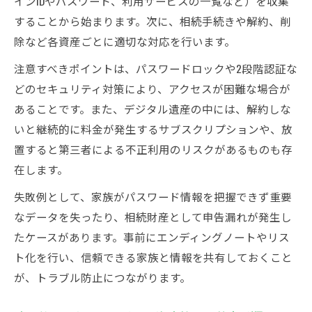
インIDやパスワード、利用サービスの一覧など）を収集
合の対応
することから始まります。次に、相続手続きや解約、削
デジタル資産が相続対象となる法律的なポ
除など各資産ごとに適切な対応を行います。
イント
注意すべきポイントは、パスワードロックや2段階認証な
遺品整理におけるデジタル遺産の分割方法
どのセキュリティ対策により、アクセスが困難な場合が
を考える
あることです。また、デジタル遺産の中には、解約しな
デジタル遺品の遺産分割協議で注意するこ
いと継続的に料金が発生するサブスクリプションや、放
と
置すると第三者による不正利用のリスクがあるものも存
デジタル資産の相続トラブル事例とその対
在します。
策
失敗例として、家族がパスワード情報を把握できず重要
トラブルを避けるデジタル資産の管理術
なデータを失ったり、相続財産として申告漏れが発生し
遺品整理トラブルを防ぐデジタル資産管理
たケースがあります。事前にエンディングノートやリス
の工夫
ト化を行い、信頼できる家族と情報を共有しておくこと
デジタル遺品整理業者選びで失敗しないポ
が、トラブル防止につながります。
イント
パスワード情報の適切な保管方法と注意点