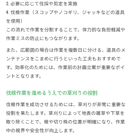
順
3. 必要に応じて伐採や剪定を実施
草刈りと併用する伐開除根作業の基本
4. 伐根作業（スコップやノコギリ、ジャッキなどの道具
を使用）
失敗しない伐根作業のポイントと準備
この流れで作業を分割することで、体力的な負担軽減や
草刈りと伐開除根作業の効果的な連携方法
作業ミスの防止にもつながります。
伐根と抜根の違いと適切な方法選び
また、広範囲の場合は作業を複数日に分ける、道具のメ
伐根と抜根の違いと作業内容を理解する
ンテナンスをこまめに行うといった工夫もおすすめで
草刈りと組み合わせた抜根作業の特徴
す。効率化のためには、作業前の計画立案が重要なポイ
自分でできる伐根・抜根それぞれの手順
ントとなります。
状況に応じた伐根と抜根の選び方
草刈りが活きる伐根と抜根の使い分け法
伐根作業を進めるうえでの草刈りの役割
伐根作業を成功させるためには、草刈りが非常に重要な
役割を果たします。草刈りによって地表の雑草や下草を
取り除くことで、根や切り株の位置が明確になり、作業
中の視界や安全性が向上します。