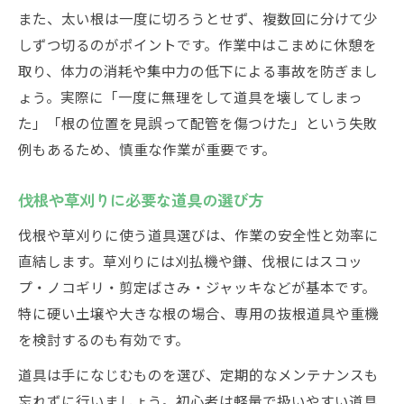
また、太い根は一度に切ろうとせず、複数回に分けて少
しずつ切るのがポイントです。作業中はこまめに休憩を
取り、体力の消耗や集中力の低下による事故を防ぎまし
ょう。実際に「一度に無理をして道具を壊してしまっ
た」「根の位置を見誤って配管を傷つけた」という失敗
例もあるため、慎重な作業が重要です。
伐根や草刈りに必要な道具の選び方
伐根や草刈りに使う道具選びは、作業の安全性と効率に
直結します。草刈りには刈払機や鎌、伐根にはスコッ
プ・ノコギリ・剪定ばさみ・ジャッキなどが基本です。
特に硬い土壌や大きな根の場合、専用の抜根道具や重機
を検討するのも有効です。
道具は手になじむものを選び、定期的なメンテナンスも
忘れずに行いましょう。初心者は軽量で扱いやすい道具