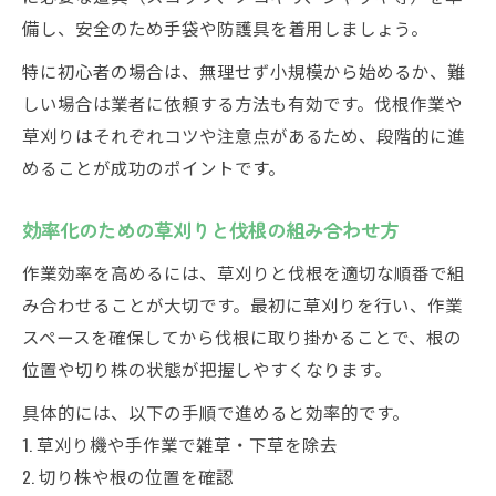
伐根作業前に確認したい安全対策のポイン
備し、安全のため手袋や防護具を着用しましょう。
ト
特に初心者の場合は、無理せず小規模から始めるか、難
草刈りと伐根で重宝する便利グッズ紹介
しい場合は業者に依頼する方法も有効です。伐根作業や
根の除去に役立つ草刈り併用テクニック
草刈りはそれぞれコツや注意点があるため、段階的に進
伐根と草刈りを併用した根の除去方法
めることが成功のポイントです。
草刈りを活用した効率的な伐根テクニック
根の周囲を草刈りで整えて作業しやすくす
効率化のための草刈りと伐根の組み合わせ方
る
作業効率を高めるには、草刈りと伐根を適切な順番で組
伐根前の草刈りで作業スペースを確保する
み合わせることが大切です。最初に草刈りを行い、作業
草刈りと併用することで根除去を楽にする
スペースを確保してから伐根に取り掛かることで、根の
方法
位置や切り株の状態が把握しやすくなります。
伐開除根作業の基本と失敗しない進め方
具体的には、以下の手順で進めると効率的です。
伐開除根作業と草刈りの違いと特徴
1. 草刈り機や手作業で雑草・下草を除去
伐根作業時に押さえたい失敗しない進行手
2. 切り株や根の位置を確認