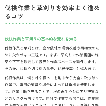
グ
伐根作業と草刈りを効率よく進め
伐根と草刈りを同時に進める際の注意点
るコツ
自分で挑戦できる伐根と草刈りの手順
初めての伐根作業と草刈りの準備方法
伐根と草刈り作業で失敗しない事前チェッ
ク
伐根作業と草刈りの基本的な流れを知る
自分でできる伐根手順と草刈りの進め方
伐根作業と草刈りは、庭や敷地の環境改善や再植栽のた
草刈り後の伐根作業で使えるコツ
めに欠かせない工程です。まず、草刈りで作業範囲の雑
草や下草を除去して視界と作業スペースを確保します。
伐根や草刈りに必要な道具の選び方
その後、伐採や切り株の除去、伐根作業へと進みます。
安全な伐根作業を叶える道具と準備
伐根と草刈り作業に適した道具の特徴
伐根作業は、切り株や根っこを地中から完全に取り除く
作業で、専用の道具や場合によっては重機を使用しま
伐根と草刈り時の安全装備と準備の重要性
す。作業手順を守ることで、根の再生やシロアリ被害な
草刈りや伐根作業で揃えておきたい基本道
どのリスクも防げます。自分で作業する場合は、作業前
具
に必要な道具（スコップ、ノコギリ、ジャッキ等）を準