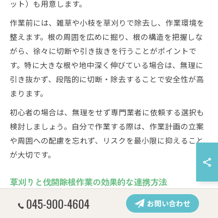
ット）も用意します。
作業前には、雑草や小枝を草刈りで除去し、作業環境を
整えます。根の周囲を広めに掘り、根の構造を把握しな
がら、徐々に切断や引き抜きを行うことがポイントで
す。特に大きな根や地中深く伸びている場合は、無理に
引き抜かず、段階的に切断・除去することで安全性が高
まります。
初心者の場合は、無理をせず専門業者に依頼する選択も
検討しましょう。自分で作業する際は、作業計画の立案
や周囲への配慮を忘れず、リスクを最小限に抑えること
が大切です。
草刈りと伐開除根作業の効果的な連携方法
草刈りと伐開除根作業を効果的に連携させることで、作
045-900-4604
お問い合わせ
業効率と安全性が大幅に向上します。まず、事前に草刈