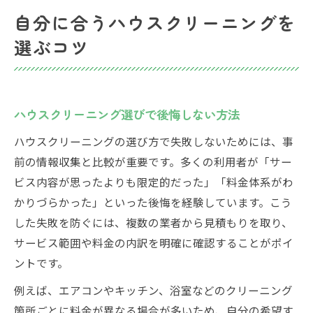
初めてでも安心なハウスクリーニングの選
自分に合うハウスクリーニングを
び方
選ぶコツ
増加傾向にあるハウスクリーニング利用者の特
徴
ハウスクリーニング利用者層の最新トレン
ド
ハウスクリーニング選びで後悔しない方法
市場調査で読み解く利用者の変化
ハウスクリーニングの選び方で失敗しないためには、事
共働き世帯に増えるハウスクリーニング需
前の情報収集と比較が重要です。多くの利用者が「サー
要
ビス内容が思ったよりも限定的だった」「料金体系がわ
衛生志向の高まりと利用者層の幅広さ
かりづらかった」といった後悔を経験しています。こう
した失敗を防ぐには、複数の業者から見積もりを取り、
女性に支持されるハウスクリーニングの理
サービス範囲や料金の内訳を明確に確認することがポイ
由
ントです。
ハウスクリーニングで家事負担を減らすポイン
ト
例えば、エアコンやキッチン、浴室などのクリーニング
家事時間を短縮するハウスクリーニング活
箇所ごとに料金が異なる場合が多いため、自分の希望す