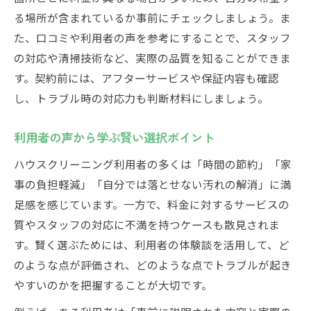
用法
る場所が含まれているか事前にチェックしましょう。ま
た、口コミや利用者の声を参考にすることで、スタッフ
負担軽減のための賢い依頼タイミング
の対応や清掃技術など、実際の品質を知ることができま
ハウスクリーニングで衛生的な住環境を維
す。契約前には、アフターサービスや保証内容も確認
持
し、トラブル時の対応力も判断材料にしましょう。
プロ活用で叶える家事負担の軽減術
スポット利用が家事効率化の鍵になる理由
利用者の声から学ぶ賢い選択ポイント
サービス選びに迷った時の判断基準とは
ハウスクリーニング利用者の多くは「時間の節約」「家
ハウスクリーニング比較時の重要ポイント
事の負担軽減」「自分では落とせない汚れの解消」に満
口コミや評判を活かしたサービス選び
足感を感じています。一方で、料金に対するサービスの
安心して任せられるハウスクリーニングの
質やスタッフの対応に不満を持つケースも散見されま
特徴
す。賢く選ぶためには、利用者の体験談を活用して、ど
料金やサービス内容のチェックポイント
のような点が評価され、どのような点でトラブルが起き
やすいのかを把握することが大切です。
自分のニーズに合うハウスクリーニングの
見極め方