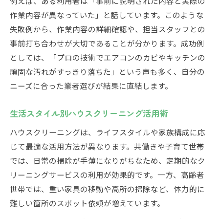
例えば、ある利用者は「事前に説明された内容と実際の
利用経験者から学ぶハウスクリーニング活用術
作業内容が異なっていた」と話しています。このような
失敗例から、作業内容の詳細確認や、担当スタッフとの
経験者が語るハウスクリーニングの効果
事前打ち合わせが大切であることが分かります。成功例
満足度が高いハウスクリーニングの選び方
としては、「プロの技術でエアコンのカビやキッチンの
実際の利用体験が選択のヒントに
頑固な汚れがすっきり落ちた」という声も多く、自分の
ハウスクリーニング利用者のリアルな声
ニーズに合った業者選びが結果に直結します。
SNSで広がるハウスクリーニング活用事例
エアコン掃除や水回りもプロに依頼すべき理由
生活スタイル別ハウスクリーニング活用術
ハウスクリーニングでエアコン掃除の安心
ハウスクリーニングは、ライフスタイルや家族構成に応
感
じて最適な活用方法が異なります。共働きや子育て世帯
水回りの悩みもハウスクリーニングで解決
では、日常の掃除が手薄になりがちなため、定期的なク
プロの技術で落とす頑固な汚れ
リーニングサービスの利用が効果的です。一方、高齢者
自分では難しい部分もハウスクリーニング
世帯では、重い家具の移動や高所の掃除など、体力的に
で
難しい箇所のスポット依頼が増えています。
衛生面重視ならプロの清掃がおすすめ