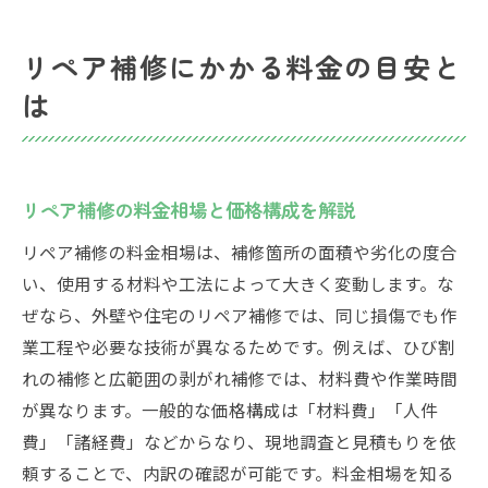
リペア補修業者選びで意識すべき料金ポイ
ント
リペア補修にかかる料金の目安と
リペア補修費用の内訳と適正な価格判断法
は
業者選びで失敗しない費用比較ポイント
リペア補修業者の料金比較で重視する点
補修業者の選び方と関東圏内の価格動向
リペア補修の料金相場と価格構成を解説
リペア補修費用の見積もり比較の秘訣
リペア補修の料金相場は、補修箇所の面積や劣化の度合
業者ごとのリペア補修価格差の理由とは
い、使用する材料や工法によって大きく変動します。な
信頼できる業者探しと料金適正の見極め方
ぜなら、外壁や住宅のリペア補修では、同じ損傷でも作
リペア補修費用で注意すべき価格トラブル
業工程や必要な技術が異なるためです。例えば、ひび割
関東圏内で安心できる補修業者の特徴
れの補修と広範囲の剥がれ補修では、材料費や作業時間
関東圏内で安心なリペア補修業者を選ぶ基
が異なります。一般的な価格構成は「材料費」「人件
準
費」「諸経費」などからなり、現地調査と見積もりを依
リペア補修業者の信頼性と料金相場の見方
頼することで、内訳の確認が可能です。料金相場を知る