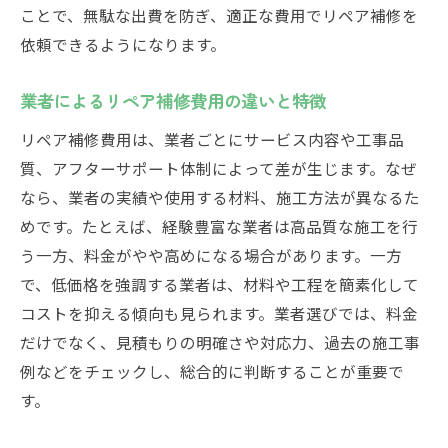
価格だけでなく補修業者の実績も重要視
ことで、無駄な出費を防ぎ、適正な費用でリペア補修を
依頼できるようになります。
業者選びで押さえたい料金とサービス内容
関東圏リペア補修業者の特徴や費用傾向
業者によるリペア補修費用の違いと特徴
信頼できる補修業者の料金確認ポイント
リペア補修費用は、業者ごとにサービス内容や工事品
外壁補修の価格相場を知るための基礎知識
質、アフターサポート体制によって差が生じます。なぜ
外壁補修のリペア補修費用と価格相場解説
なら、業者の実績や使用する材料、施工方法が異なるた
外壁補修の料金相場と業者選びの基礎
めです。たとえば、経験豊富な業者は高品質な施工を行
外壁のリペア補修費用が変動する理由
う一方、料金がやや高めになる場合があります。一方
外壁補修での価格と業者料金のポイント
で、低価格を強調する業者は、材料や工程を簡素化して
外壁リペア補修の費用目安と相場情報
コストを抑える傾向も見られます。業者選びでは、料金
外壁補修費用の比較で知るべき業者基準
だけでなく、見積もりの明確さや対応力、過去の施工事
例などをチェックし、総合的に判断することが重要で
自分で外壁を直す場合のコストと注意点
す。
DIYで外壁リペア補修する際の費用目安
自分で補修する場合の料金と業者比較