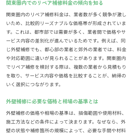
関東圏内でのリペア補修料金の傾向を知る
リペア補修費用を抑えるDIYの注意点
関東圏内のリペア補修料金は、業者数が多く競争が激し
業者と比較したDIY補修コストの違い
いため、比較的リーズナブルな価格帯が形成されていま
外壁補修の価格を抑える自力作業の工夫
す。これは、都市部では需要が多く、業者間で価格やサ
自分でリペア補修する場合の適正価格感覚
ービス内容の差別化が進んでいるためです。例えば、同
リペア補修費用の勘定科目を正しく理解
じ外壁補修でも、都心部の業者と郊外の業者では、料金
リペア補修費用の勘定科目と仕訳例を解説
や対応範囲に違いが見られることがあります。関東圏内
でリペア補修を検討する際は、複数の業者から見積もり
業者に依頼した補修費用の正しい会計処理
を取り、サービス内容や価格を比較することが、納得の
補修費用と修繕費の会計上の区分とは
いく選択につながります。
関東圏内で多い補修費用の勘定科目の実例
リペア補修の価格が会計に与える影響
外壁補修に必要な価格と相場の基準とは
業者費用の仕訳で失敗しないためのポイン
外壁補修の価格や相場の基準は、損傷範囲や使用材料、
ト
施工方法などの条件によって決まります。なぜなら、外
剥がれやひび割れへの最適な補修方法と料金
壁の状態や補修箇所の規模によって、必要な手間や材料