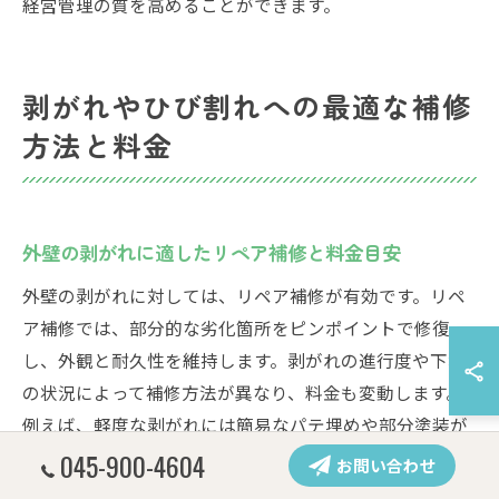
経営管理の質を高めることができます。
剥がれやひび割れへの最適な補修
方法と料金
外壁の剥がれに適したリペア補修と料金目安
外壁の剥がれに対しては、リペア補修が有効です。リペ
ア補修では、部分的な劣化箇所をピンポイントで修復
し、外観と耐久性を維持します。剥がれの進行度や下地
の状況によって補修方法が異なり、料金も変動します。
例えば、軽度な剥がれには簡易なパテ埋めや部分塗装が
主流ですが、広範囲の場合は下地処理や再塗装が必要に
045-900-4604
お問い合わせ
なることも。一般的な料金目安は、作業範囲や材料の種