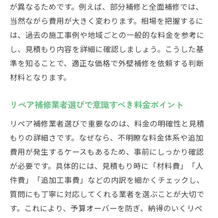
外壁の剥がれに適したリペア補修と料金目
が異なるためです。例えば、部分補修と全面補修では、
安
当然ながら費用が大きく変わります。相場を把握するに
ひび割れ補修の業者料金と価格相場を知る
は、過去の施工事例や地域ごとの一般的な料金を参考に
剥がれ・ひび割れ補修の最適な方法選び
し、見積もり内容を詳細に確認しましょう。こうした基
準を知ることで、適正な価格で外壁補修を依頼する判断
関東圏内での外壁補修費用と業者選定
材料となります。
リペア補修業者が実施する価格別補修法
外壁ひび割れ補修の料金と注意点まとめ
リペア補修業者選びで意識すべき料金ポイント
補修費用を抑えるための実践的なアイデア
リペア補修業者選びで重要なのは、料金の明確性と見積
リペア補修費用を抑える業者選びの工夫
もりの詳細さです。なぜなら、不明瞭な料金体系や追加
業者との交渉で得する料金節約テクニック
費用が発生するケースもあるため、事前にしっかり確認
関東圏内でできるリペア補修価格抑制策
が必要です。具体的には、見積もり時に「材料費」「人
自分でできる外壁補修のコスト削減方法
件費」「追加工事費」などの内訳を細かくチェックし、
リペア補修費用を下げる見積もり依頼のコ
質問にも丁寧に対応してくれる業者を選ぶことが大切で
ツ
す。これにより、予算オーバーを防ぎ、納得のいくリペ