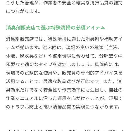
こうした管理が、作業者の安全と確実な清掃品質の維持
業務用消臭剤の特徴と選定基準を徹底解説
につながります。
アルカリ性洗剤と併用する消臭方法まとめ
消臭剤販売店で選ぶ特殊清掃の必須アイテム
口コミから見る効果的な消臭剤の選び方
安心して作業できる特殊清掃の洗剤運用ガイド
消臭剤販売店では、特殊清掃に適した消臭剤や補助アイ
テムが揃います。選ぶ際は、現場の臭いの種類（血液、
特殊清掃の作業安全と洗剤管理の重要ポイ
体液、腐敗臭など）や使用環境に合わせて、分解型や中
ント
和型など適切なタイプを選定しましょう。具体的には、
洗剤選定で感染症リスクを抑える実践手順
現場での試験的な使用や、販売員の専門的アドバイスを
業務用洗剤を使った効率的な現場運営方法
活用することで、最適な製品選びが可能です。また、消
消臭剤と洗剤の正しい運用で安全な作業環
臭効果だけでなく安全性や作業効率にも注目し、自社の
境
作業マニュアルに沿った運用を心がけることが、現場で
アルカリ性洗剤や消臭剤の保管・使用方法
のトラブル防止と高い清掃品質の実現につながります。
特殊清掃のタブー行為を避ける注意事項ま
とめ