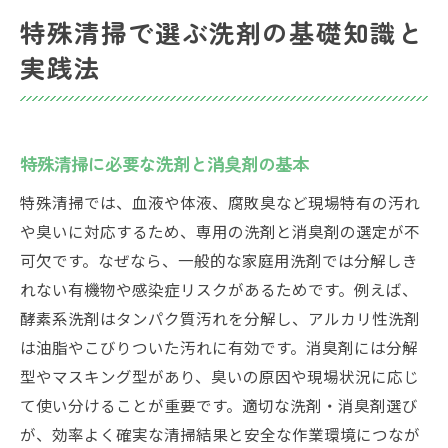
特殊清掃での洗剤運用実例と注意点まとめ
特殊清掃で選ぶ洗剤の基礎知識と
消臭剤販売店で選ぶ特殊清掃の必須アイテ
実践法
ム
血液や体液汚れに強い洗剤の選び方の秘訣
特殊清掃で血液汚れ対応洗剤を選ぶ際の基
準
特殊清掃に必要な洗剤と消臭剤の基本
血の匂いを消す方法とおすすめ洗剤比較
特殊清掃では、血液や体液、腐敗臭など現場特有の汚れ
体液由来の汚れに強い業務用洗剤の特徴解
や臭いに対応するため、専用の洗剤と消臭剤の選定が不
説
可欠です。なぜなら、一般的な家庭用洗剤では分解しき
れない有機物や感染症リスクがあるためです。例えば、
アルカリ性洗剤が有効なシーンと選び方
酵素系洗剤はタンパク質汚れを分解し、アルカリ性洗剤
特殊清掃現場で安全な洗剤選定の具体策
は油脂やこびりついた汚れに有効です。消臭剤には分解
消臭剤やスプレーで死臭対策を徹底する方
型やマスキング型があり、臭いの原因や現場状況に応じ
法
て使い分けることが重要です。適切な洗剤・消臭剤選び
消臭剤や業務用洗剤の特徴を徹底解説
が、効率よく確実な清掃結果と安全な作業環境につなが