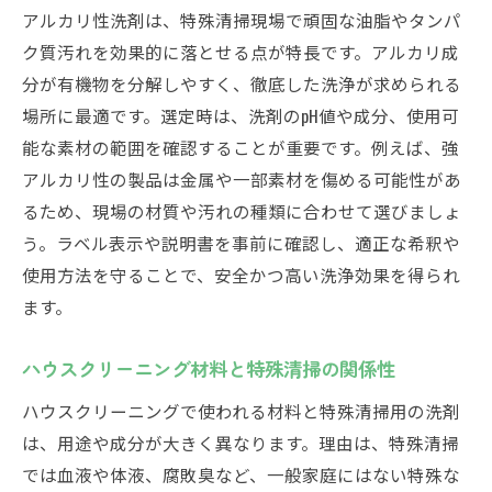
アルカリ性洗剤は、特殊清掃現場で頑固な油脂やタンパ
業務用洗剤利用時の注意点と安全対策
ク質汚れを効果的に落とせる点が特長です。アルカリ成
アルカリ性洗剤の取り扱いとリスク管理方
分が有機物を分解しやすく、徹底した洗浄が求められる
法
場所に最適です。選定時は、洗剤のpH値や成分、使用可
バクテリア洗剤の安全性と正しい使用手順
能な素材の範囲を確認することが重要です。例えば、強
特殊清掃現場で避けるべきタブー行為を解
アルカリ性の製品は金属や一部素材を傷める可能性があ
説
るため、現場の材質や汚れの種類に合わせて選びましょ
酵素系やアルカリ性洗剤の使い分けポイント
う。ラベル表示や説明書を事前に確認し、適正な希釈や
特殊清掃の現場別洗剤選定と適切な使い分
使用方法を守ることで、安全かつ高い洗浄効果を得られ
け
ます。
酵素系洗剤とアルカリ性洗剤の効果的な比
ハウスクリーニング材料と特殊清掃の関係性
較
血液・体液汚れ対応に適した洗剤の活用法
ハウスクリーニングで使われる材料と特殊清掃用の洗剤
は、用途や成分が大きく異なります。理由は、特殊清掃
業務用清掃用品を使った効率的な洗浄方法
では血液や体液、腐敗臭など、一般家庭にはない特殊な
消臭剤との併用で最大限の清掃効果を発揮