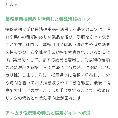
特殊清掃で活躍する消臭剤の種類と選定ポ
ります。
イント
業務用清掃用品で効率的な消臭対策を実現
業務用清掃用品を活用した特殊清掃のコツ
獣臭に強い消臭スプレーの特徴と活用術
特殊清掃で業務用清掃用品を活用する最大のコツは、汚
ホームセンターで購入できる死臭消臭剤の
れや臭いの種類に応じた製品を選び、手順を守って使う
実力
ことです。理由は、業務用用品は高い洗浄力や消臭効果
バクテリア洗剤の効果と特殊清掃での使い
を持ちつつ、安全性や作業効率も考慮されているからで
方
す。実践例として、まず防護具を着用し、対象物の種類
ごとに洗剤を選択（例：血液には酵素系、油脂にはアル
アルカリ性洗剤と酵素系の機能比較を徹底
カリ性）します。次に、指示通りに希釈・塗布し、十分
検証
な時間を置いてから拭き取りやすすぎを徹底。最後に消
安全性を重視した特殊清掃用洗剤の選定術
臭剤で仕上げます。こうした手順を守ることで、感染症
特殊清掃で安全性を確保する洗剤選びの原
リスクの低減と作業効率向上が図れます。
則
人体への影響を抑える消臭剤と洗剤の選定
アルカリ性洗剤の特長と選定ポイント解説
法