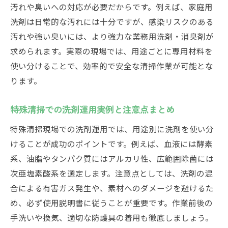
汚れや臭いへの対応が必要だからです。例えば、家庭用
洗剤選びの失敗を防ぐ基礎知識と応用法
洗剤は日常的な汚れには十分ですが、感染リスクのある
バクテリア洗剤で感染症リスクを減らす方法
汚れや強い臭いには、より強力な業務用洗剤・消臭剤が
特殊清掃で活用するバクテリア洗剤の基本
求められます。実際の現場では、用途ごとに専用材料を
知識
使い分けることで、効率的で安全な清掃作業が可能とな
感染症リスク低減に役立つ洗剤の選び方
ります。
バクテリア洗剤と消臭剤の併用で安心清掃
特殊清掃での洗剤運用実例と注意点まとめ
業務用清掃用品の感染対策と使用ポイント
アルカリ性洗剤との併用時の注意点を解説
特殊清掃現場での洗剤運用では、用途別に洗剤を使い分
けることが成功のポイントです。例えば、血液には酵素
体液汚れにも強い洗剤で安全な現場を実現
系、油脂やタンパク質にはアルカリ性、広範囲除菌には
臭い対策に役立つ消臭剤やスプレーの最新事情
次亜塩素酸系を選定します。注意点としては、洗剤の混
特殊清掃現場で注目の消臭剤最新トレンド
合による有害ガス発生や、素材へのダメージを避けるた
獣臭消臭スプレーの効果と選び方のポイン
め、必ず使用説明書に従うことが重要です。作業前後の
ト
手洗いや換気、適切な防護具の着用も徹底しましょう。
死臭消臭剤の進化とホームセンター活用術