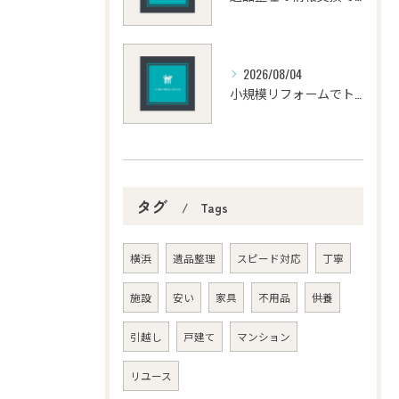
2026/08/04
小規模リフォームでトイレが50万以上になる相場や価格料金が高価な理由と要因を徹底解説
タグ
Tags
横浜
遺品整理
スピード対応
丁寧
施設
安い
家具
不用品
供養
引越し
戸建て
マンション
リユース