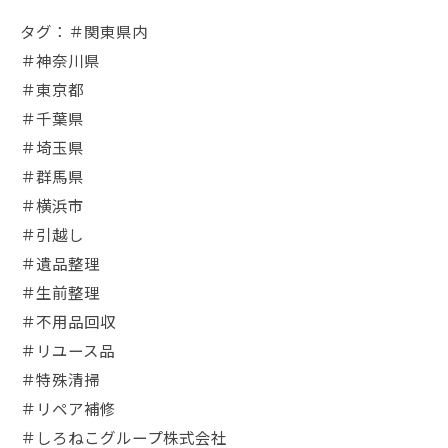
タグ：＃関東県内
＃神奈川県
＃東京都
＃千葉県
＃埼玉県
＃群馬県
＃横浜市
＃引越し
＃遺品整理
＃生前整理
＃不用品回収
＃リユース品
＃特殊清掃
＃リペア補修
＃しろねこグループ株式会社