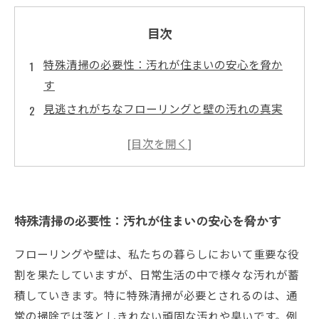
目次
特殊清掃の必要性：汚れが住まいの安心を脅か
す
見逃されがちなフローリングと壁の汚れの真実
特殊清掃のプロが教える、効果的な清掃方法
頑固な汚れに対する特殊なアプローチとは
普段の掃除でできる、汚れを防ぐためのポイン
ト
特殊清掃の必要性：汚れが住まいの安心を脅かす
特殊清掃がもたらす安心感：成功事例紹介
快適な暮らしのために：特殊清掃を活用するス
フローリングや壁は、私たちの暮らしにおいて重要な役
テップ
割を果たしていますが、日常生活の中で様々な汚れが蓄
積していきます。特に特殊清掃が必要とされるのは、通
常の掃除では落としきれない頑固な汚れや臭いです。例