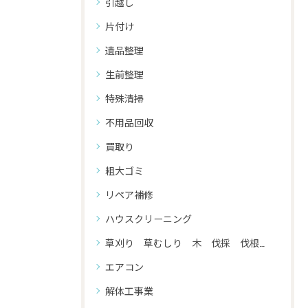
引越し
片付け
遺品整理
生前整理
特殊清掃
不用品回収
買取り
粗大ゴミ
リペア補修
ハウスクリーニング
草刈り 草むしり 木 伐採 伐根 剪定
エアコン
解体工事業