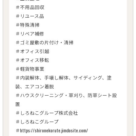
＃不用品回収
＃リユース品
＃特殊清掃
＃リペア補修
＃ゴミ屋敷の片付け・清掃
＃オフィス引越
＃オフィス移転
＃軽貨物事業
＃内装解体、手壊し解体、サイディング、塗
装、エアコン着脱
＃ハウスクリーニング・草刈り、防草シート設
置
＃しろねこグループ株式会社
＃しろねこグループ
＃https://shironekorute.jimdosite.com/