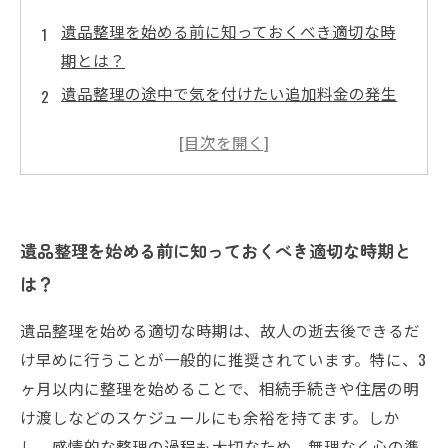
遺品整理を始める前に知っておくべき適切な時
期とは？
遺品整理の途中で気を付けたい追加料金の発生
ポイント
見積もり時に見落としがちな追加料金の見極め
方とは？
実際にあった追加料金トラブルの事例から学ぶ
対策法
遺品整理を始める前に知っておくべき適切な時期と
遺品整理を無理なく終えるための賢いタイミン
は？
グと料金管理方法
遺品整理を始める適切な時期は、故人の逝去後できるだ
遺品整理を初めて行う方へ：知っておきたい基
け早めに行うことが一般的に推奨されています。特に、3
礎知識と注意点
ヶ月以内に整理を始めることで、相続手続きや住居の明
安心して遺品整理を進めるためのポイントまと
け渡しなどのスケジュールにも余裕を持てます。しか
め
し、感情的な整理の過程も大切なため、無理なく心の準