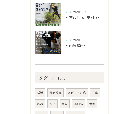
2026/08/08
〜草むしり、草刈り～
2026/08/06
〜内装解体〜
タグ
Tags
横浜
遺品整理
スピード対応
丁寧
施設
安い
家具
不用品
供養