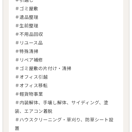
＃ゴミ屋敷
＃遺品整理
＃生前整理
＃不用品回収
＃リユース品
＃特殊清掃
＃リペア補修
＃ゴミ屋敷の片付け・清掃
＃オフィス引越
＃オフィス移転
＃軽貨物事業
＃内装解体、手壊し解体、サイディング、塗
装、エアコン着脱
＃ハウスクリーニング・草刈り、防草シート設
置