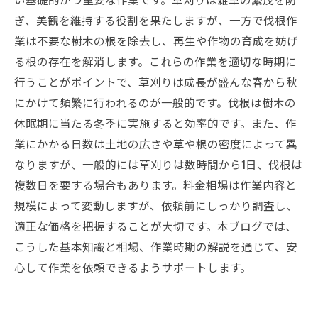
紹介
ぎ、美観を維持する役割を果たしますが、一方で伐根作
実際の声から学ぶ！草刈り伐根依頼時のよくあ
業は不要な樹木の根を除去し、再生や作物の育成を妨げ
る質問と回答
る根の存在を解消します。これらの作業を適切な時期に
行うことがポイントで、草刈りは成長が盛んな春から秋
にかけて頻繁に行われるのが一般的です。伐根は樹木の
休眠期に当たる冬季に実施すると効率的です。また、作
業にかかる日数は土地の広さや草や根の密度によって異
なりますが、一般的には草刈りは数時間から1日、伐根は
複数日を要する場合もあります。料金相場は作業内容と
規模によって変動しますが、依頼前にしっかり調査し、
適正な価格を把握することが大切です。本ブログでは、
こうした基本知識と相場、作業時期の解説を通じて、安
心して作業を依頼できるようサポートします。