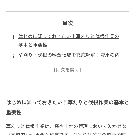
目次
はじめに知っておきたい！草刈りと伐根作業の
基本と重要性
草刈り・伐根の料金相場を徹底解説！費用の内
訳とは？
作業にかかる日数と最適な時期とは？ベストタ
イミングを見極める
効率的な草刈り伐根スケジュールを立てるポイ
ントと注意点
はじめに知っておきたい！草刈りと伐根作業の基本と
まとめ：料金相場と作業時期を理解して安心し
重要性
て依頼する方法
草刈りと伐根作業は、庭や土地の管理において欠かせな
草刈り業界の最新トレンドと便利なサービスの
い基礎的かつ重要な作業です。草刈りは雑草の繁茂を防