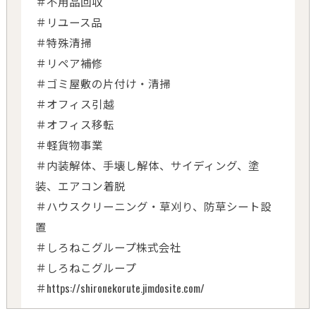
＃不用品回収
＃リユース品
＃特殊清掃
＃リペア補修
＃ゴミ屋敷の片付け・清掃
＃オフィス引越
＃オフィス移転
＃軽貨物事業
＃内装解体、手壊し解体、サイディング、塗
装、エアコン着脱
＃ハウスクリーニング・草刈り、防草シート設
置
＃しろねこグループ株式会社
＃しろねこグループ
＃https://shironekorute.jimdosite.com/