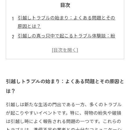
目次
引越しトラブルの始まり：よくある問題とその
原因とは？
引越しの真っ只中で起こるトラブル体験談：紛
失・破損・遅延の実例
引越し業者とのコミュニケーション不足が招く
トラブルの深刻さ
トラブルを防ぐための準備とチェックポイン
ト：安心引越しの秘訣
引越しトラブルの始まり：よくある問題とその原因と
引越しトラブルから学ぶ成功する新生活スター
は？
トのための対策まとめ
引越しは新たな生活の門出である一方、多くのトラブル
知っておきたい！引越しでよく起こるトラブル
が起こりやすいイベントです。特に、荷物の紛失や破損
事例5選
は引越し時によく報告される問題の一つです。これらの
これで安心！引越しトラブルを回避するための
トラブルは、準備不足や業者との十分なコミュニケーシ