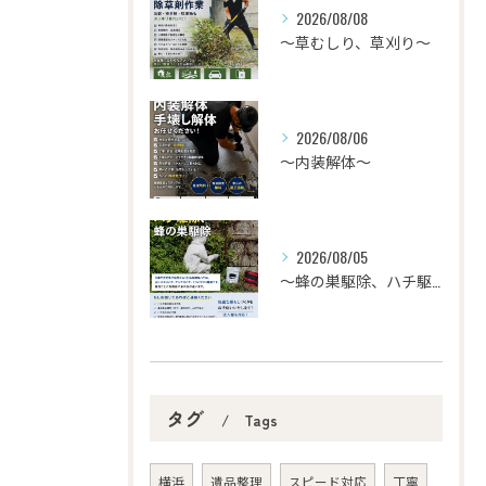
2026/08/08
〜草むしり、草刈り～
2026/08/06
〜内装解体〜
2026/08/05
〜蜂の巣駆除、ハチ駆除〜
タグ
Tags
横浜
遺品整理
スピード対応
丁寧