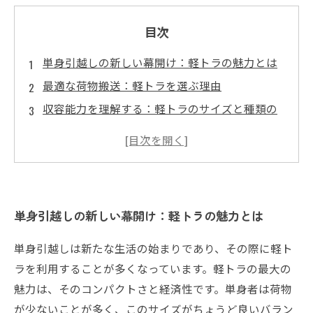
目次
単身引越しの新しい幕開け：軽トラの魅力とは
最適な荷物搬送：軽トラを選ぶ理由
収容能力を理解する：軽トラのサイズと種類の
違い
効率的な引越しのための2名体制のメリット
単身引越しの相場を知って適正価格を見極める
地域やシーズンによる料金の違いを把握しよう
単身引越しの新しい幕開け：軽トラの魅力とは
引越し成功の秘訣：計画的な予算と準備の重要
性
単身引越しは新たな生活の始まりであり、その際に軽ト
ラを利用することが多くなっています。軽トラの最大の
魅力は、そのコンパクトさと経済性です。単身者は荷物
が少ないことが多く、このサイズがちょうど良いバラン