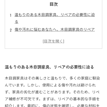
目次
温もりのある木目調家具、リペアの必要性に迫
る
傷や汚れに悩むあなたへ、木目調家具のリペア
手法
DIYでできる木目調家具の簡単リペア術
プロに教わる！木目調家具の補修の道具と材料
リペアにかかるコストとは？価格相場を徹底調
温もりのある木目調家具、リペアの必要性に迫る
査
木目調家具の長持ち術、賢くリペアするために
木目調家具はその美しさと温もりで、多くの家庭に馴染
必要な知識
んでいます。しかし、使用による傷や汚れは避けられ
あなたの家具にもう一度命を！木目調家具のリ
ず、家具の劣化が進むことがあります。そのため、リペ
ペアで新生活を
ア補修が不可欠です。まずは、リペアの基本的な手順を
紹介します。最初に、傷の状態を確認し、必要な材料を