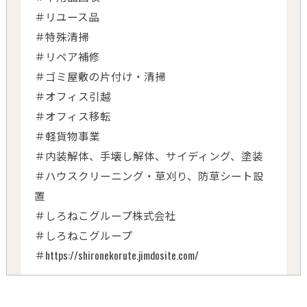
＃リユース品
＃特殊清掃
＃リペア補修
＃ゴミ屋敷の片付け・清掃
＃オフィス引越
＃オフィス移転
＃軽貨物事業
＃内装解体、手壊し解体、サイディング、塗装
＃ハウスクリーニング・草刈り、防草シート設
置
＃しろねこグループ株式会社
＃しろねこグループ
＃https://shironekorute.jimdosite.com/