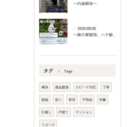
〜内装解体〜
2026/08/05
〜蜂の巣駆除、ハチ駆除〜
タグ
Tags
横浜
遺品整理
スピード対応
丁寧
施設
安い
家具
不用品
供養
引越し
戸建て
マンション
リユース