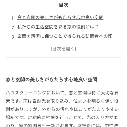
目次
窓と玄関の美しさがもたらす心地良い空間
私たちの生活空間を彩る窓の役割とは？
玄関を清潔に保つことで得られる訪問者への印
象
徹底的な窓の掃除法：簡単なステップで輝きを
取り戻す
玄関掃除のコツ：清潔感を維持する方法
窓と玄関の美しさがもたらす心地良い空間
プロが教えるハウスクリーニングの必須アイテ
ム
ハウスクリーニングにおいて、窓と玄関は特に大切な要
窓と玄関を美しく保つための継続的なメンテナ
素です。窓は自然光を取り込み、住まいを明るく保つ役
ンスの重要性
割がありますが、外からの汚れやほこりがたまりやすい
場所です。定期的に掃除を行うことで、光の入り方が変
わり、家の雰囲気も一新されます。窓掃除には、中性洗