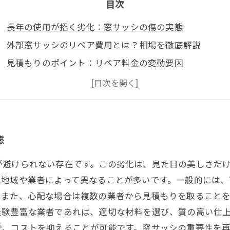
目次
長年の使用が招く劣化：窓サッシの傷の実態
外部窓サッシのリペア費用とは？相場を徹底解説
見積もりのポイント：リペア料金の変動要因
適切な業者選びの重要性：信頼できるサッシリペアを探
リペアの注意点：失敗しないためのガイド
あなたの窓サッシを蘇らせる：理想的なリペアを考えよ
態
が避けられない存在です。この劣化は、見た目の美しさだ
地域や業者によって異なることが多いです。一般的には、
。また、心配な場合は複数の業者から見積もりを取ること
経験豊富な業者であれば、適切な材料を選び、質の高い仕
で、コストを抑えることが可能です。窓サッシの重要性を