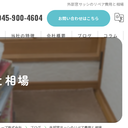
外部窓サッシのリペア費用と相場
045-900-4604
お問い合わせはこちら
当社の特徴
会社概要
ブログ
コラム
生前整理
不用品回収
と相場
買取り
粗大ゴミ
片付け
ループ株式会社
ブログ
外部窓サッシのリペア費用と相場