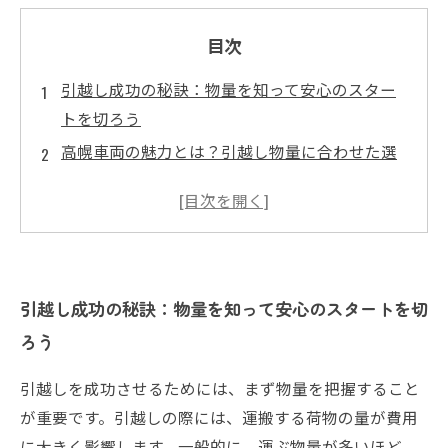
目次
引越し成功の秘訣：物量を知って安心のスター
トを切ろう
高幌車両の魅力とは？引越し物量に合わせた選
び方
引越し業者の相場を探る：物量別の価格ガイド
自分に最適な引越しプランを見つけるために：
高幌車両の活用術
引越し成功の秘訣：物量を知って安心のスタートを切
スムーズな引越しを実現するためのポイントま
とめ
ろう
引越し物量における実際の体験談：成功事例と
引越しを成功させるためには、まず物量を把握すること
失敗談
が重要です。引越しの際には、運搬する荷物の量が費用
未来の引越しに向けて：物量理解の重要性と高
に大きく影響します。一般的に、運ぶ物量が多いほど、