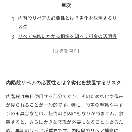
目次
内階段リペアの必要性とは？劣化を放置するリ
スク
リペア補修にかかる相場を知る：料金の透明性
内階段の修理：見積もりを依頼する際のポイン
ト
実際の作業時間とその目安：内階段リペアの流
れ
内階段リペアの必要性とは？劣化を放置するリスク
修理後の効果：内階段が家の印象を変える理由
内階段リペアの成功事例：お客様の声を紹介
内階段は毎日使用する部分であり、そのため劣化や傷み
リペア補修を成功させるための心得と注意点
が見られることが一般的です。特に、段差の摩耗や手す
りの不具合などは、転倒の原因にもなりかねません。放
置すると、さらに大きな修理が必要になることもあるた
め、早期のリペアが重要です。内階段のリペア補修に