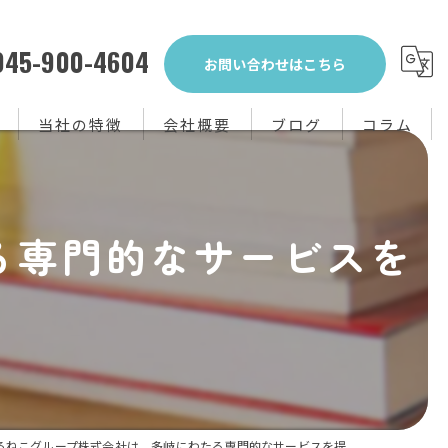
045-900-4604
お問い合わせはこちら
当社の特徴
会社概要
ブログ
コラム
生前整理
る専門的なサービスを
不用品回収
買取り
粗大ゴミ
片付け
ろねこグループ株式会社は、多岐にわたる専門的なサービスを提...