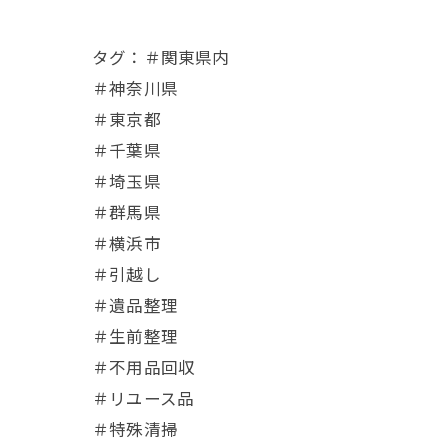
タグ：＃関東県内
＃神奈川県
＃東京都
＃千葉県
＃埼玉県
＃群馬県
＃横浜市
＃引越し
＃遺品整理
＃生前整理
＃不用品回収
＃リユース品
＃特殊清掃