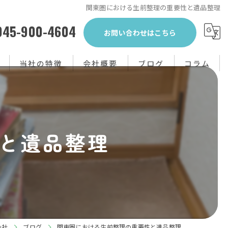
関東圏における生前整理の重要性と遺品整理
045-900-4604
お問い合わせはこちら
当社の特徴
会社概要
ブログ
コラム
生前整理
不用品回収
と遺品整理
買取り
粗大ゴミ
片付け
会社
ブログ
関東圏における生前整理の重要性と遺品整理