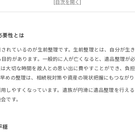
遺族のための遺品整理：専門家による無料見積も可能
生前整理から遺品整理へ：心の整理を完了させるプロセ
関東圏での成功事例：生前整理がもたらす安心感
生前整理と遺品整理のその後：遺族が抱える新たな未来
必要性とは
目されているのが生前整理です。生前整理とは、自分が生
る目的があります。一般的に人が亡くなると、遺品整理が
は大切な時間を故人との思い出に費やすことができ、負担
。早めの整理は、相続税対策や資産の現状把握にもつながり
利用しやすくなっています。遺族が円滑に遺品整理を行え
機会です。
平穏