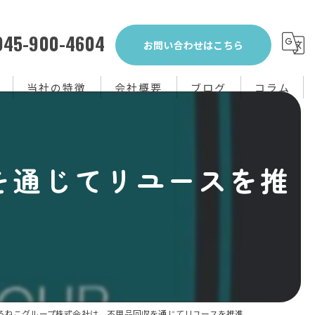
045-900-4604
お問い合わせはこちら
当社の特徴
会社概要
ブログ
コラム
生前整理
を通じてリユースを推
不用品回収
買取り
粗大ゴミ
片付け
ろねこグループ株式会社は、不用品回収を通じてリユースを推進...